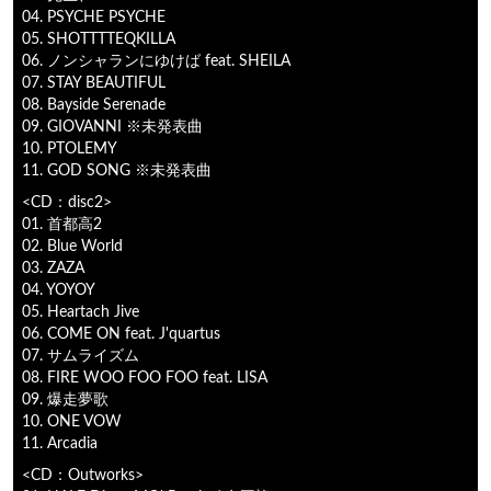
04. PSYCHE PSYCHE
05. SHOTTTTEQKILLA
06. ノンシャランにゆけば feat. SHEILA
07. STAY BEAUTIFUL
08. Bayside Serenade
09. GIOVANNI ※未発表曲
10. PTOLEMY
11. GOD SONG ※未発表曲
<CD：disc2>
01. 首都高2
02. Blue World
03. ZAZA
04. YOYOY
05. Heartach Jive
06. COME ON feat. J'quartus
07. サムライズム
08. FIRE WOO FOO FOO feat. LISA
09. 爆走夢歌
10. ONE VOW
11. Arcadia
<CD：Outworks>