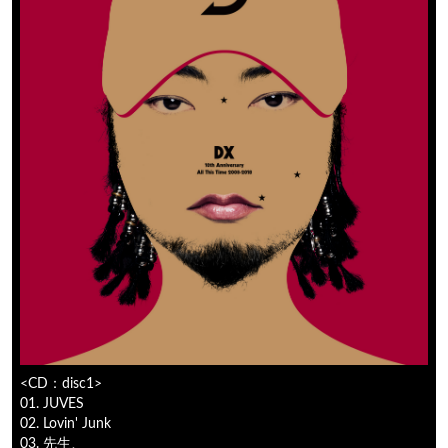
<CD：disc1>
01. JUVES
02. Lovin' Junk
03. 先生、