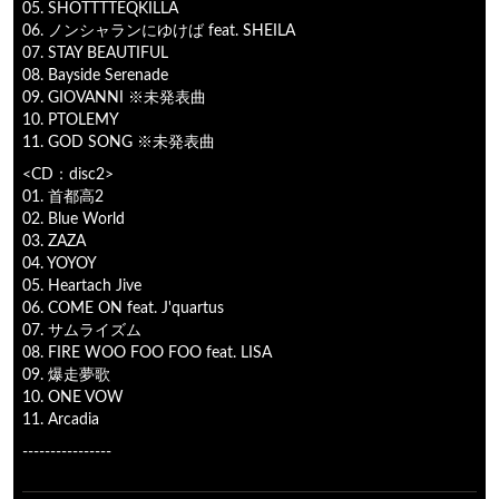
05. SHOTTTTEQKILLA
06. ノンシャランにゆけば feat. SHEILA
07. STAY BEAUTIFUL
08. Bayside Serenade
09. GIOVANNI ※未発表曲
10. PTOLEMY
11. GOD SONG ※未発表曲
<CD：disc2>
01. 首都高2
02. Blue World
03. ZAZA
04. YOYOY
05. Heartach Jive
06. COME ON feat. J'quartus
07. サムライズム
08. FIRE WOO FOO FOO feat. LISA
09. 爆走夢歌
10. ONE VOW
11. Arcadia
----------------