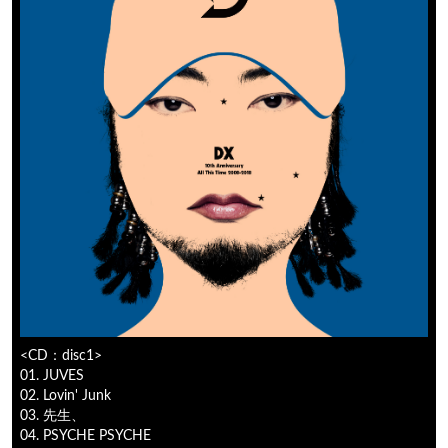
<CD：disc1>
01. JUVES
02. Lovin' Junk
03. 先生、
04. PSYCHE PSYCHE