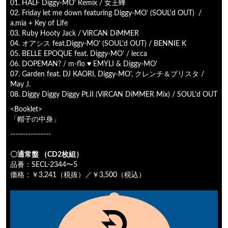
01. HALF Diggy-MO' Remix / 女王蜂
02. Friday let me down featuring Diggy-MO' (SOUL'd OUT) /
a.mia + Key of Life
03. Ruby Hooty Jack / ViRCAN DiMMER
04. オアシス feat.Diggy-MO' (SOUL'd OUT) / BENNIE K
05. BELLE EPOQUE feat. Diggy-MO' / lecca
06. DOPEMAN? / m-flo ♥ EMYLI & Diggy-MO'
07. Garden feat. DJ KAORI, Diggy-MO', クレンチ＆ブリスタ /
May J.
08. Diggy Diggy Diggy Pt.II (ViRCAN DiMMER Mix) / SOUL'd OUT
<Booklet>
「帽子の中身」
----------------
〇通常盤 （CD2枚組）
品番：SECL-2344〜5
価格：￥3,241（税抜）／￥3,500（税込）