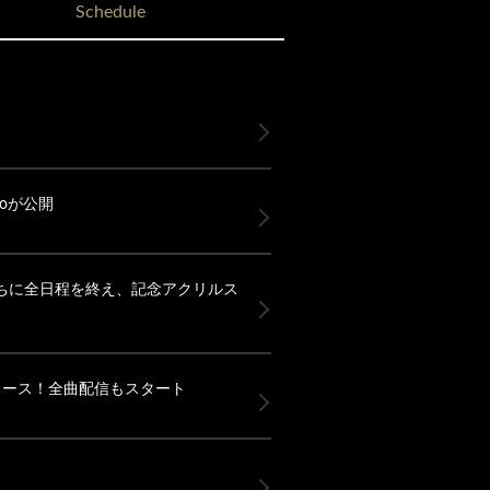
Schedule
deoが公開
大盛況のうちに全日程を終え、記念アクリルス
7(水)リリース！全曲配信もスタート