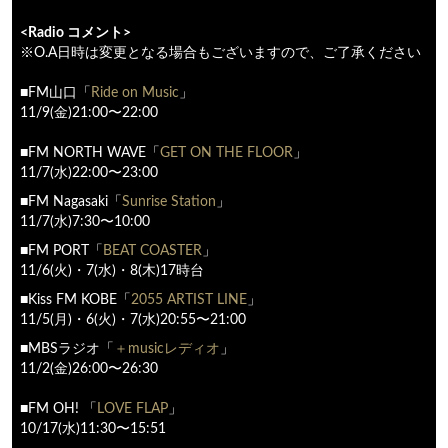
<Radio コメント>
※O.A日時は変更となる場合もございますので、ご了承ください
■FM山口「
Ride on Music
」
11/9(金)21:00〜22:00
■FM NORTH WAVE「
GET ON THE FLOOR
」
11/7(水)22:00〜23:00
■FM Nagasaki「
Sunrise Station
」
11/7(水)7:30〜10:00
■FM PORT「
BEAT COASTER
」
11/6(火)・7(水)・8(木)17時台
■Kiss FM KOBE「
2055 ARTIST LINE
」
11/5(月)・6(火)・7(水)20:55〜21:00
■MBSラジオ「
＋musicレディオ
」
11/2(金)26:00〜26:30
■FM OH! 「
LOVE FLAP
」
10/17(水)11:30〜15:51