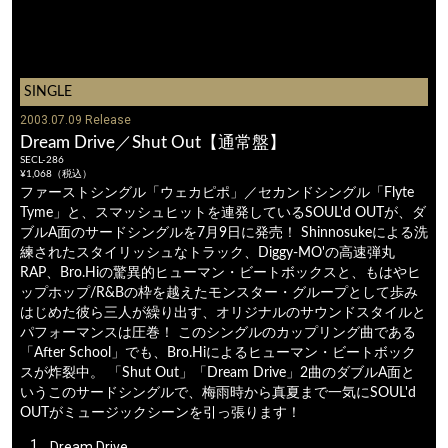
SINGLE
2003.07.09 Release
Dream Drive／Shut Out【通常盤】
SECL-286
¥1,068（税込）
ファーストシングル「ウェカピポ」／セカンドシングル「Flyte
Tyme」と、スマッシュヒットを連発しているSOUL'd OUTが、ダ
ブルA面のサードシングルを7月9日に発売！ Shinnosukeによる洗
練されたスタイリッシュなトラック、Diggy-MO'の高速弾丸
RAP、Bro.Hiの驚異的ヒューマン・ビートボックスと、もはやヒ
ップホップ/R&Bの枠を越えたモンスター・グループとして歩み
はじめた彼ら三人が繰り出す、オリジナルのサウンドスタイルと
パフォーマンスは圧巻！ このシングルのカップリング曲である
「After School」でも、Bro.Hiによるヒューマン・ビートボック
スが炸裂中。 「Shut Out」「Dream Drive」2曲のダブルA面と
いうこのサードシングルで、梅雨時から真夏まで一気にSOUL'd
OUTがミュージックシーンを引っ張ります！
1.
Dream Drive